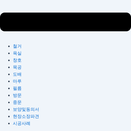
철거
욕실
창호
목공
도배
마루
필름
방문
중문
보양및동의서
현장소장파견
시공사례