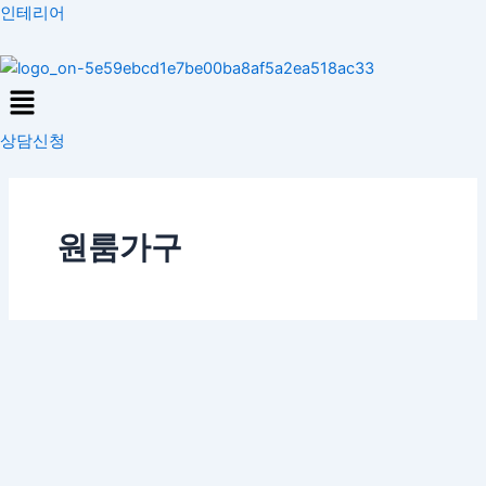
콘
인테리어
텐
츠
Menu
로
건
상담신청
너
뛰
기
원룸가구