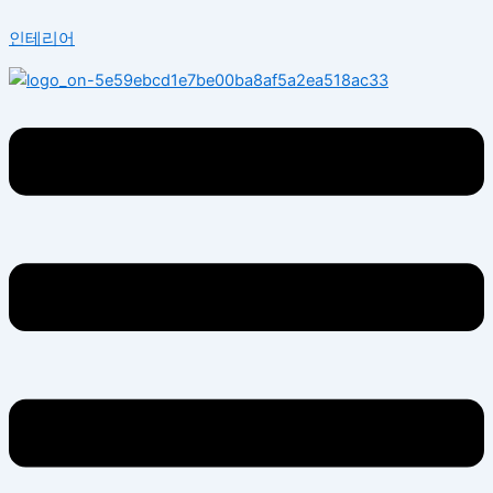
콘
Menu
인테리어
텐
츠
로
건
너
뛰
기