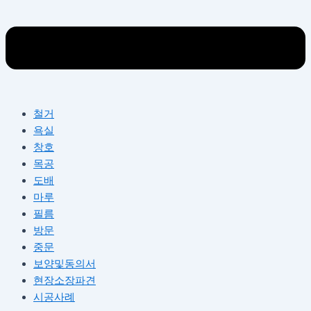
철거
욕실
창호
목공
도배
마루
필름
방문
중문
보양및동의서
현장소장파견
시공사례