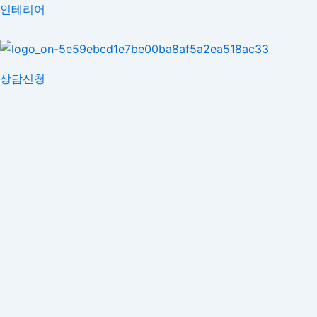
콘
인테리어
텐
츠
로
상담신청
건
너
뛰
기