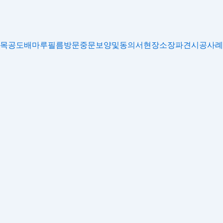
목공
도배
마루
필름
방문
중문
보양및동의서
현장소장파견
시공사례