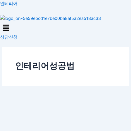
콘
인테리어
텐
츠
Menu
로
건
상담신청
너
뛰
기
인테리어성공법