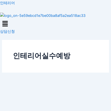
콘
인테리어
텐
츠
Menu
로
건
상담신청
너
뛰
기
인테리어실수예방