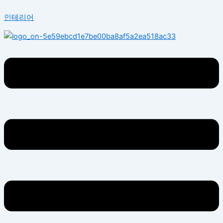
콘
Menu
인테리어
텐
츠
로
건
너
뛰
기