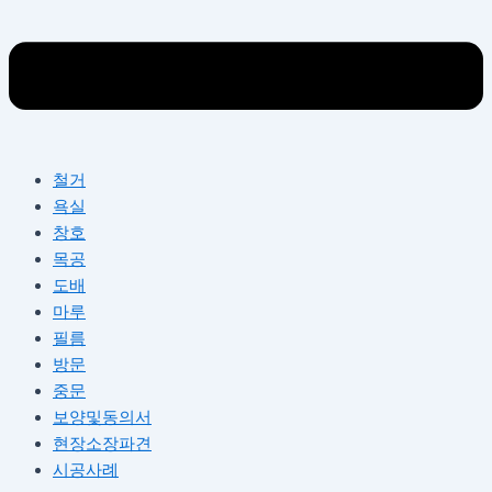
철거
욕실
창호
목공
도배
마루
필름
방문
중문
보양및동의서
현장소장파견
시공사례