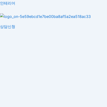
콘
인테리어
텐
츠
로
상담신청
건
너
뛰
기