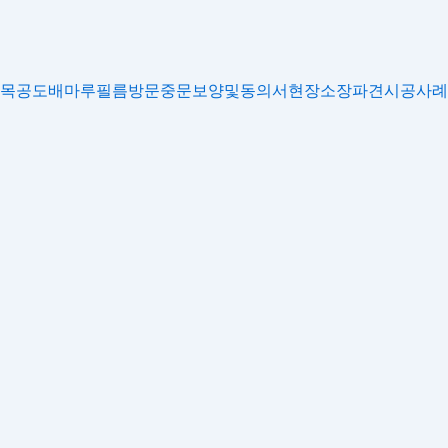
목공
도배
마루
필름
방문
중문
보양및동의서
현장소장파견
시공사례