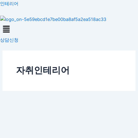
콘
인테리어
텐
츠
Menu
로
건
상담신청
너
뛰
기
자취인테리어