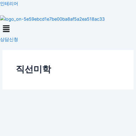
콘
인테리어
텐
츠
Menu
로
건
상담신청
너
뛰
기
직선미학