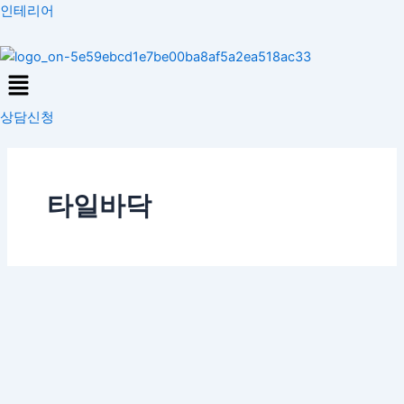
콘
인테리어
텐
츠
Menu
로
건
상담신청
너
뛰
기
타일바닥