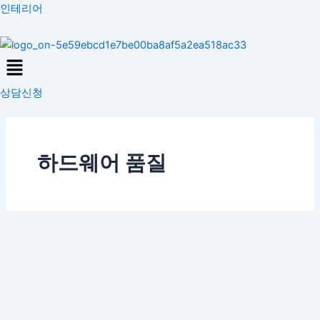
콘
인테리어
텐
츠
Menu
로
건
상담신청
너
뛰
기
하드웨어 품질