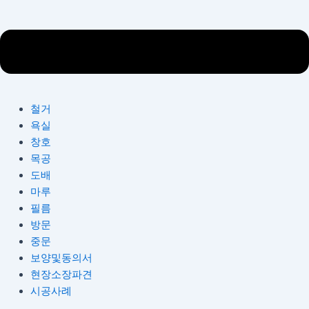
철거
욕실
창호
목공
도배
마루
필름
방문
중문
보양및동의서
현장소장파견
시공사례