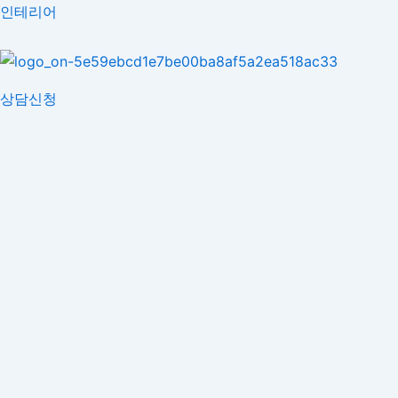
콘
인테리어
텐
츠
로
상담신청
건
너
뛰
기