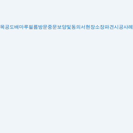
목공
도배
마루
필름
방문
중문
보양및동의서
현장소장파견
시공사례