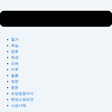
철거
욕실
창호
목공
도배
마루
필름
방문
중문
보양및동의서
현장소장파견
시공사례