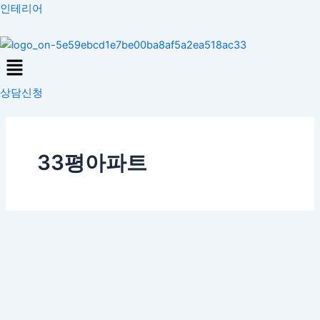
콘
인테리어
텐
츠
Menu
로
건
상담신청
너
뛰
기
33평아파트