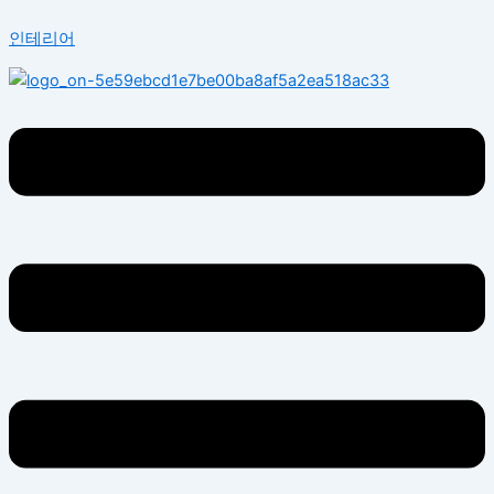
콘
Menu
인테리어
텐
츠
로
건
너
뛰
기