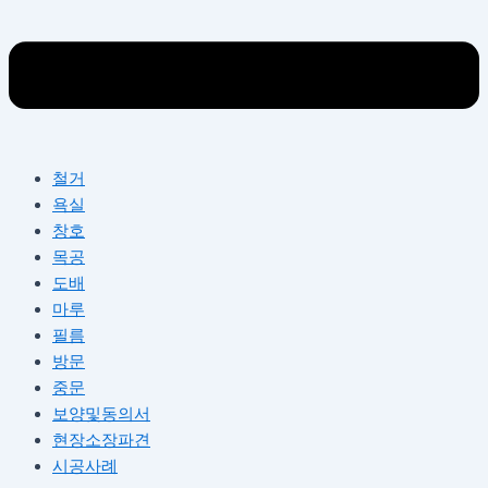
철거
욕실
창호
목공
도배
마루
필름
방문
중문
보양및동의서
현장소장파견
시공사례