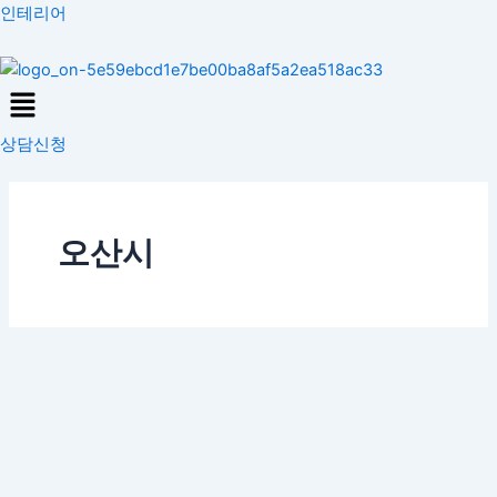
콘
인테리어
텐
츠
Menu
로
건
상담신청
너
뛰
기
오산시