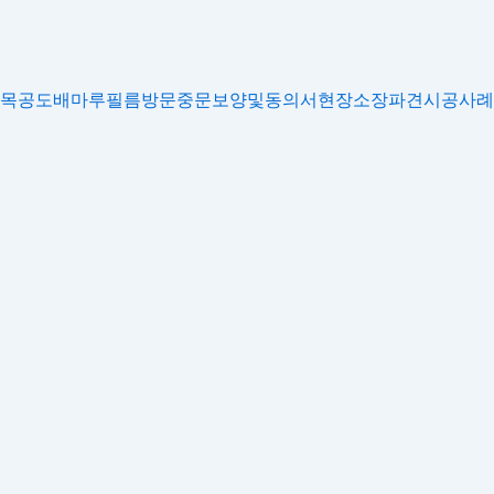
목공
도배
마루
필름
방문
중문
보양및동의서
현장소장파견
시공사례