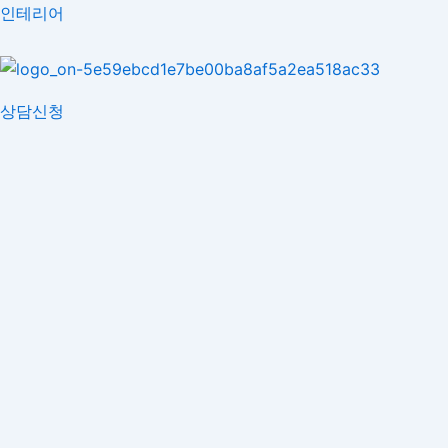
콘
인테리어
텐
츠
로
상담신청
건
너
뛰
기